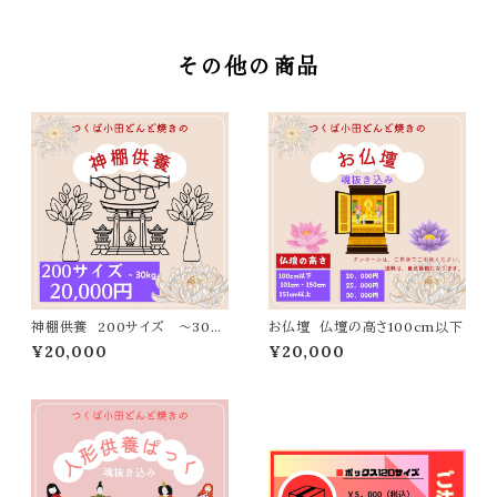
その他の商品
神棚供養 200サイズ 〜30kg
お仏壇 仏壇の高さ100cm以下
まで
¥20,000
¥20,000