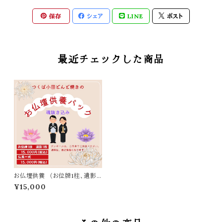
保存
シェア
LINE
ポスト
最近チェックした商品
お仏壇供養 （お位牌1柱、遺影1
枚）
¥15,000