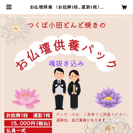
お仏壇供養 （お位牌1柱、遺影1枚） |
どんど焼き 奉納受付