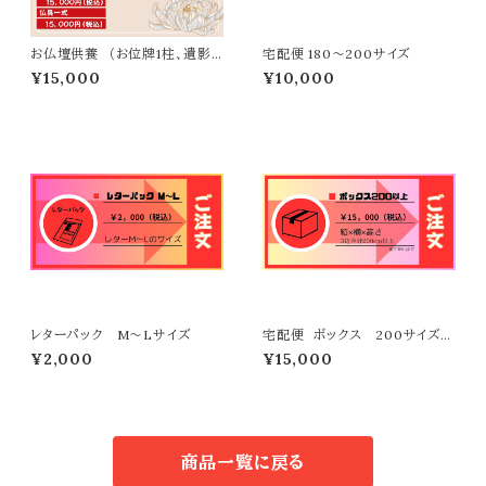
お仏壇供養 （お位牌1柱、遺影1
宅配便 180〜200サイズ
枚）
¥15,000
¥10,000
レターパック M〜Lサイズ
宅配便 ボックス 200サイズ以
上
¥2,000
¥15,000
商品一覧に戻る