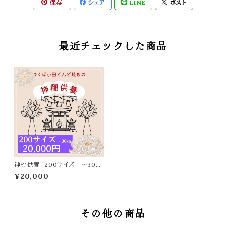
保存
シェア
LINE
ポスト
最近チェックした商品
神棚供養 200サイズ 〜30kg
まで
¥20,000
その他の商品