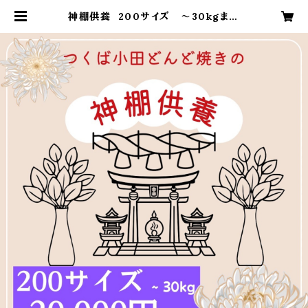
神棚供養 200サイズ 〜30kgまで
| どんど焼き 奉納受付