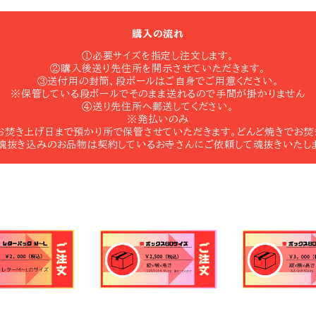
購入の流れ
①必要サイズを指定し注文します。
②購入後送り先住所を開示させていただきます。
③送付用の封筒、段ボールはご自身でご用意ください。
※保管している段ボールでそのまま送れるので手間が掛かりません
④送り先住所へ郵送してください。
※発払いのみ
お焚き上げ日まで預かり所で保管させていただきます。どんど焼きでお焚
魂抜き込みのお品物は契約しているお寺さんにご依頼して魂抜きいたし